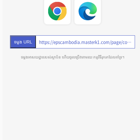
ចម្លង URL
ចម្លងអាសយដ្ឋានរបស់ស្ថាប័ន ហើយចូលប្រើវាតាមរយៈកម្មវិធីរុករកដែលគាំទ្រ។