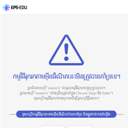
កម្មវិធីរុករកតាមអ៊ីនធឺណិតនេះមិនត្រូវបានគាំទ្រទេ។
អ្នកមិនអាចប្រើ "master k" ជាមួយកម្មវិធីរុករកបច្ចុប្បន្នបានទេ។
អ្នកអាចប្រើ "master k" យ៉ាងត្រឹមត្រូវនៅក្នុង Chrome, Edge និង Safari ។
សូមប្រើកម្មវិធីរុករកខាងក្រោមដើម្បីចូលប្រើខ្លឹមសារ។
ចូលប្រើកម្មវិធីរុករកតាមអ៊ីនធឺណិតដែលគាំទ្រ និងផ្លូវកាត់ការដំឡើង